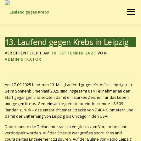
Zum
Inhalt
Menü
springen
AKTUELLES
SCHIRMHERRSCHAFT
INFORMATIONEN
13. Laufend gegen Krebs in Leipzig
VERÖFFENTLICHT AM
18. SEPTEMBER 2025
VON
ADMINISTRATOR
UNTERSTÜTZTE PROJEKTE
UNTERSTÜTZEN
TEILNEHMEN
KONTAKT
DATENSCHUTZ
Am 17.09.2025 fand zum 13. Mal „Laufend gegen Krebs“ in Leipzig statt.
Beim Sonnenblumenlauf 2025 sind insgesamt 814 Teilnehmer an den
Start gegangen und setzten damit ein starkes Zeichen für das Leben
und gegen Krebs. Gemeinsam legten sie beeindruckende 18.509
Runden zurück – das entspricht einer Strecke von 7.404 Kilometern und
damit der Entfernung von Leipzig bis Chicago in den USA!
Dabei konnte die Teilnehmerzahl im Vergleich zum Vorjahr beinahe
verdoppelt werden. Auf der Strecke war großes sportliches und
couragiertes Engagement zu spüren. Auf der Bühne von Radio Leipzig