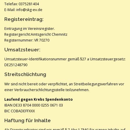
Telefax: 0375281404
E-Mail: info@skg-ev.de
Registereintrag:
Eintragung im Vereinsregister.
Registergericht:Amtsgericht Chemnitz
Registernummer: VR 70270
Umsatzsteuer:
Umsatzsteuer-Identifikationsnummer gemäß §27 a Umsatzsteuergesetz:
DE251248790
Streitschlichtung
Wir sind nicht bereit oder verpflichtet, an Streitbeilegungsverfahren vor
einer Verbraucherschlichtungsstelle teilzunehmen.
Laufend gegen Krebs Spendenkonto
IBAN DE33 8704 0000 0255 0671 03
BIC COBADEFFXXX
Haftung für Inhalte
Als Diensteanbieter sind wir gemäß § 7 Abs.1 TMG für eigene Inhalte auf