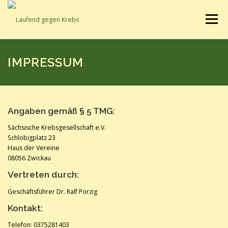
Zum
Inhalt
Menü
springen
AKTUELLES
SCHIRMHERRSCHAFT
INFORMATIONEN
IMPRESSUM
UNTERSTÜTZTE PROJEKTE
UNTERSTÜTZEN
Angaben gemäß § 5 TMG:
Sächsische Krebsgesellschaft e.V.
TEILNEHMEN
KONTAKT
DATENSCHUTZ
Schlobigplatz 23
Haus der Vereine
08056 Zwickau
Vertreten durch:
Geschäftsführer Dr. Ralf Porzig
Kontakt:
Telefon: 0375281403